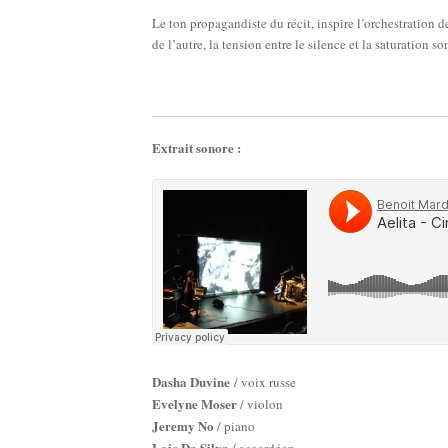
Le ton propagandiste du récit, inspire l’orchestration d
de l’autre, la tension entre le silence et la saturation so
Extrait sonore :
Dasha Duvine
/ voix russe
Evelyne Moser
/ violon
Jeremy No
/ piano
Loic Da Silva